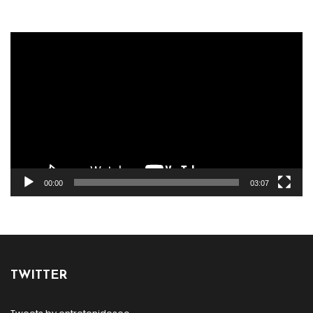
Reproductor
de
vídeo
00:00
03:07
TWITTER