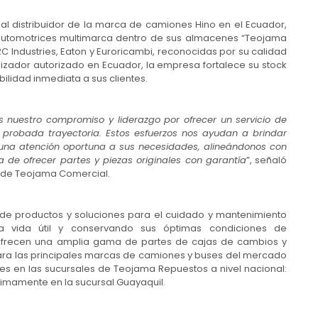
l distribuidor de la marca de camiones Hino en el Ecuador,
automotrices multimarca dentro de sus almacenes “Teojama
RC Industries, Eaton y Euroricambi, reconocidas por su calidad
lizador autorizado en Ecuador, la empresa fortalece su stock
ilidad inmediata a sus clientes.
s nuestro compromiso y liderazgo por ofrecer un servicio de
 probada trayectoria. Estos esfuerzos nos ayudan a brindar
ar una atención oportuna a sus necesidades, alineándonos con
a de ofrecer partes y piezas originales con garantía
”, señaló
 de Teojama Comercial.
 de productos y soluciones para el cuidado y mantenimiento
o la vida útil y conservando sus óptimas condiciones de
 ofrecen una amplia gama de partes de cajas de cambios y
 para las principales marcas de camiones y buses del mercado
es en las sucursales de Teojama Repuestos a nivel nacional:
óximamente en la sucursal Guayaquil.