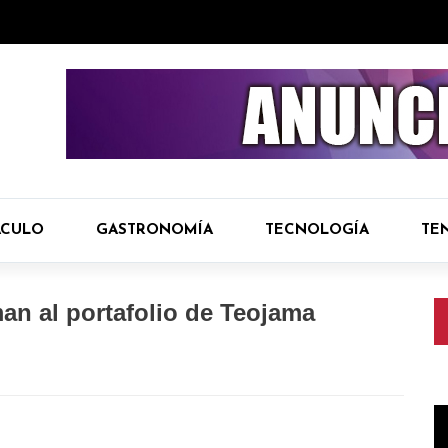
ÁCULO
GASTRONOMÍA
TECNOLOGÍA
TE
an al portafolio de Teojama
R
d