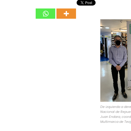
De izquierda a der
Nacional de Repue
Juan Endara, coor
Multimarca de Teo