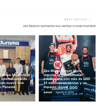
Jac Motors aumenta sus ventas a nivel mundial
The World Burger Show
senso fortalece la
impulsa la gastronomía
 internacional de
ecuatoriana con más de USD
con nuevo hub
15 millones en ventas y un
en Panamá
impacto récord
sto 5, 2026
Admin
Agosto 4, 2026