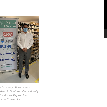
v
echo: Diego Vera, gerente
stos de Teojama Comericial y
dinador de Repuestos
jama Comercial