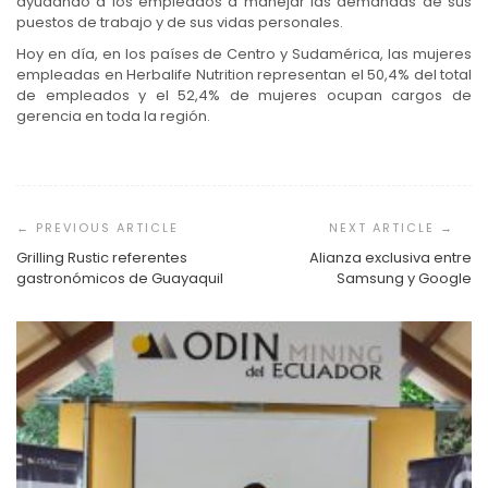
ayudando a los empleados a manejar las demandas de sus
puestos de trabajo y de sus vidas personales.
Hoy en día, en los países de Centro y Sudamérica, las mujeres
empleadas en Herbalife Nutrition representan el 50,4% del total
de empleados y el 52,4% de mujeres ocupan cargos de
gerencia en toda la región.
Navegación
de
entradas
Grilling Rustic referentes
Alianza exclusiva entre
gastronómicos de Guayaquil
Samsung y Google