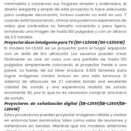
minimalista y conservan sus hogares simples y ordenados, el
diseño elegante y simple de este proyector lo hace adecuado
para cualquier decoración, incluso cuando no está en uso. Y
cuando está funcionando, ofrece una poderosa experiencia de
video que contradice su tamaño compacto y peso ligero,
brindando una imagen de hasta 150 pulgadas y con un altavoz
de 2.0 canales.
Proyector láser inteligente para TV (EH-LS300B / EH-LS300W)
El modelo EH-LS300 es un proyector para el hogar equipado
con un lente de tiro ultracorto. Los usuarios pueden crear
fácilmente un cine en casa con una pantalla de hasta 120
pulgadas simplemente colocando el proyector frente a una
pared. La fuente de luz láser produce 3.600 lúmenes para
lograr imágenes vívidas incluso en una sala luminosa. El
sistema de altavoces de 2.1 canales brinda una excelente
calidad de sonido y una experiencia realista de sonido
envolvente 3D, por lo que no es necesario comprar una barra
de sonido.
Proyectores de señalización digital (EB-L255F/EB-L250F/EB-
L200W)
Estos proyectores pueden proyectar imágenes nítidas y vívidas
en entornos bien iluminados, tales como salas de reuniones y
exhibidores en tiendas. Mientras que los modelos anteriores