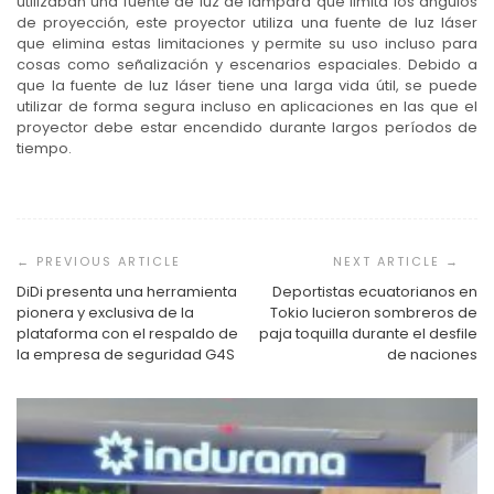
utilizaban una fuente de luz de lámpara que limita los ángulos
de proyección, este proyector utiliza una fuente de luz láser
que elimina estas limitaciones y permite su uso incluso para
cosas como señalización y escenarios espaciales. Debido a
que la fuente de luz láser tiene una larga vida útil, se puede
utilizar de forma segura incluso en aplicaciones en las que el
proyector debe estar encendido durante largos períodos de
tiempo.
Navegación
de
entradas
DiDi presenta una herramienta
Deportistas ecuatorianos en
pionera y exclusiva de la
Tokio lucieron sombreros de
plataforma con el respaldo de
paja toquilla durante el desfile
la empresa de seguridad G4S
de naciones