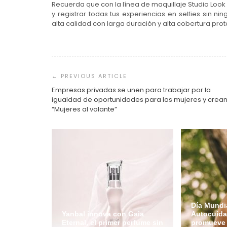
Recuerda que con la línea de maquillaje Studio Look p
y registrar todas tus experiencias en selfies sin n
alta calidad con larga duración y alta cobertura prote
Navegación
de
entradas
Empresas privadas se unen para trabajar por la
igualdad de oportunidades para las mujeres y crea
“Mujeres al volante”
Día Mundia
Yanbal innova con Gaia
Autocuida
Eternal, el primer perfume sin
promueve 