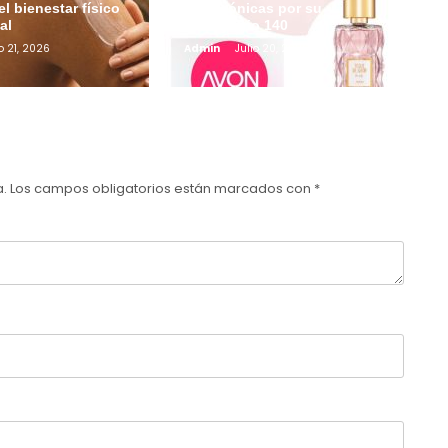
el bienestar físico
más icónicas por su
al
aniversario 140
o 21, 2026
Admin
Julio 20, 2026
a.
Los campos obligatorios están marcados con
*