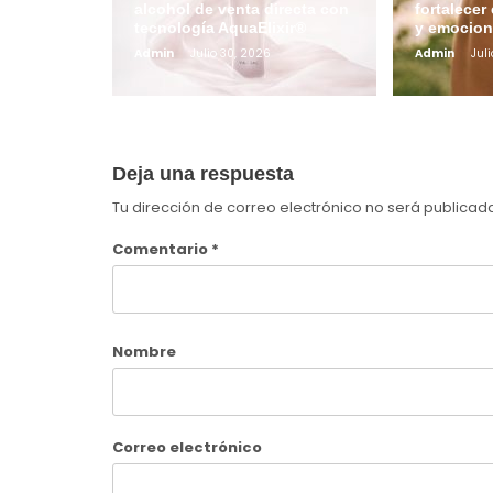
alcohol de venta directa con
fortalecer 
tecnología AquaElixir®
y emocion
Admin
Julio 30, 2026
Admin
Juli
Deja una respuesta
Tu dirección de correo electrónico no será publicad
Comentario
*
Nombre
Correo electrónico