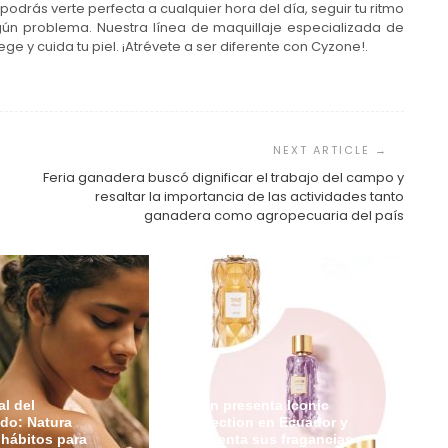
odrás verte perfecta a cualquier hora del día, seguir tu ritmo
ingún problema. Nuestra línea de maquillaje especializada de
ge y cuida tu piel. ¡Atrévete a ser diferente con Cyzone!.
Feria ganadera buscó dignificar el trabajo del campo y
n
resaltar la importancia de las actividades tanto
ganadera como agropecuaria del país
l del
Avon presenta Iconic
do: Natura
Collection en Ecuador y
hábitos para
reinventa sus fragancias