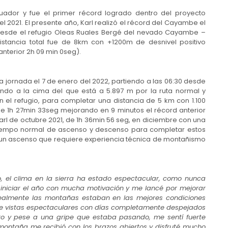
ador y fue el primer récord logrado dentro del proyecto
 2021. El presente año, Karl realizó el récord del Cayambe el
 desde el refugio Oleas Ruales Bergé del nevado Cayambe –
istancia total fue de 8km con +1200m de desnivel positivo
nterior 2h 09 min 0seg).
la jornada el 7 de enero del 2022, partiendo a las 06:30 desde
ando a la cima del que está a 5.897 m por la ruta normal y
n el refugio, para completar una distancia de 5 km con 1.100
 de 1h 27min 33seg mejorando en 9 minutos el récord anterior
rl de octubre 2021, de 1h 36min 56 seg, en diciembre con una
tiempo normal de ascenso y descenso para completar estos
 un ascenso que requiere experiencia técnica de montañismo
o, el clima en la sierra ha estado espectacular, como nunca
í iniciar el año con mucha motivación y me lancé por mejorar
ealmente las montañas estaban en las mejores condiciones
 de vistas espectaculares con días completamente despejados
ro y pese a una gripe que estaba pasando, me sentí fuerte
montaña me recibió con los brazos abiertos y disfruté mucho