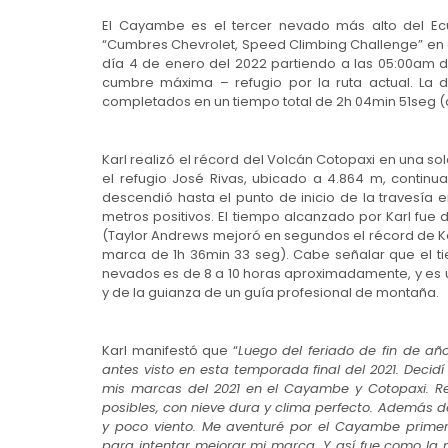
El Cayambe es el tercer nevado más alto del Ecu
“Cumbres Chevrolet, Speed Climbing Challenge” en el
día 4 de enero del 2022 partiendo a las 05:00am
cumbre máxima – refugio por la ruta actual. La d
completados en un tiempo total de 2h 04min 51seg (a
Karl realizó el récord del Volcán Cotopaxi en una so
el refugio José Rivas, ubicado a 4.864 m, continu
descendió hasta el punto de inicio de la travesía e
metros positivos. El tiempo alcanzado por Karl fue
(Taylor Andrews mejoró en segundos el récord de Ka
marca de 1h 36min 33 seg). Cabe señalar que el 
nevados es de 8 a 10 horas aproximadamente, y es
y de la guianza de un guía profesional de montaña.
Karl manifestó que “
Luego del feriado de fin de añ
antes visto en esta temporada final del 2021. Decid
mis marcas del 2021 en el Cayambe y Cotopaxi. R
posibles, con nieve dura y clima perfecto. Además
y poco viento. Me aventuré por el Cayambe prime
para intentar mejorar mi marca. Y así fue como la 