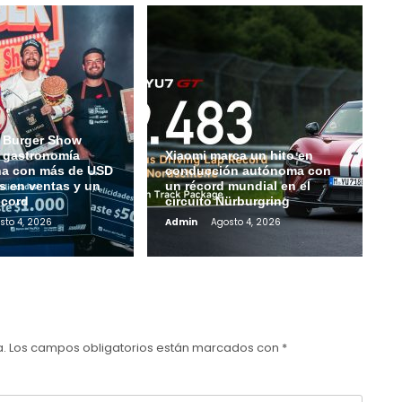
 Burger Show
a gastronomía
Xiaomi marca un hito en
na con más de USD
conducción autónoma con
s en ventas y un
un récord mundial en el
écord
circuito Nürburgring
sto 4, 2026
Admin
Agosto 4, 2026
a.
Los campos obligatorios están marcados con
*