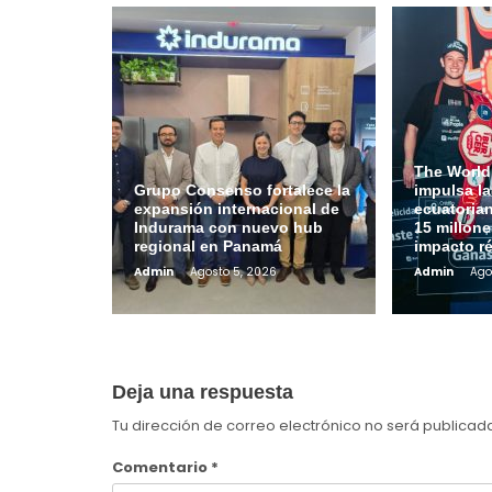
The World
Grupo Consenso fortalece la
impulsa l
expansión internacional de
ecuatoria
Indurama con nuevo hub
15 millone
regional en Panamá
impacto r
Admin
Agosto 5, 2026
Admin
Ago
Deja una respuesta
Tu dirección de correo electrónico no será publicad
Comentario
*