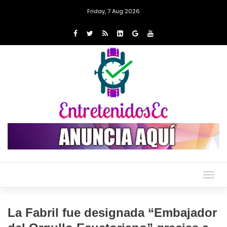
Friday, 7 Aug 2026
Togg
navig
La Fabril fue designada “Embajador