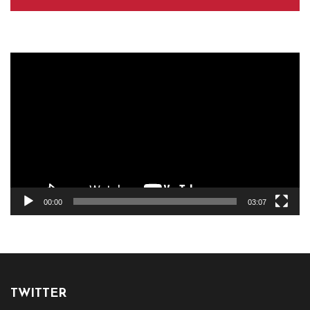
Reproductor
de
vídeo
00:00
03:07
TWITTER