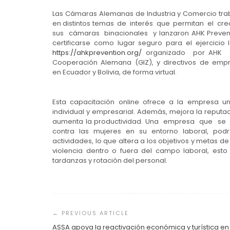
Las Cámaras Alemanas de Industria y Comercio traba
en distintos temas de interés que permitan el cr
sus cámaras binacionales y lanzaron AHK Prevent
certificarse como lugar seguro para el ejercici
https://ahkprevention.org/
organizado por AHK B
Cooperación Alemana (GIZ), y directivos de emp
en Ecuador y Bolivia, de forma virtual.
Esta capacitación online ofrece a la empresa un 
individual y empresarial. Además, mejora la reputac
aumenta la productividad. Una empresa que se 
contra las mujeres en su entorno laboral, podría 
actividades, lo que altera a los objetivos y metas 
violencia dentro o fuera del campo laboral, est
tardanzas y rotación del personal.
Navegación
de
entradas
ASSA apoya la reactivación económica y turística en