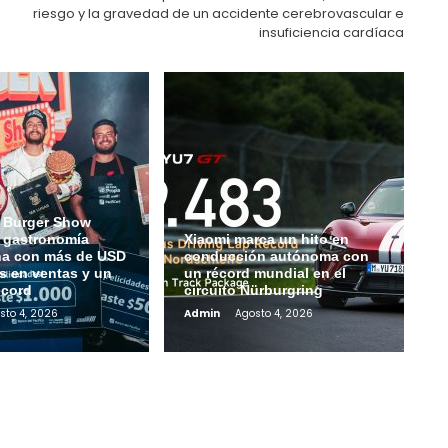
riesgo y la gravedad de un accidente cerebrovascular e
insuficiencia cardíaca
 Burger Show
a gastronomía
Xiaomi marca un hito en
na con más de USD
conducción autónoma con
s en ventas y un
un récord mundial en el
écord
circuito Nürburgring
sto 4, 2026
Admin
Agosto 4, 2026