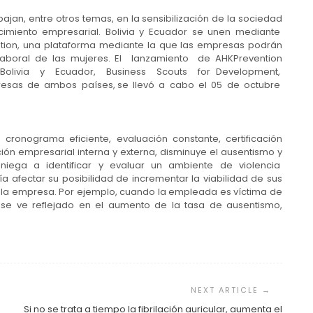
jan, entre otros temas, en la sensibilización de la sociedad
ecimiento empresarial. Bolivia y Ecuador se unen mediante
ion, una plataforma mediante la que las empresas podrán
o laboral de las mujeres. El lanzamiento de AHKPrevention
olivia y Ecuador, Business Scouts for Development,
resas de ambos países, se llevó a cabo el 05 de octubre
cronograma eficiente, evaluación constante, certificación
ión empresarial interna y externa, disminuye el ausentismo y
niega a identificar y evaluar un ambiente de violencia
afectar su posibilidad de incrementar la viabilidad de sus
de la empresa. Por ejemplo, cuando la empleada es víctima de
o se ve reflejado en el aumento de la tasa de ausentismo,
Si no se trata a tiempo la fibrilación auricular, aumenta el