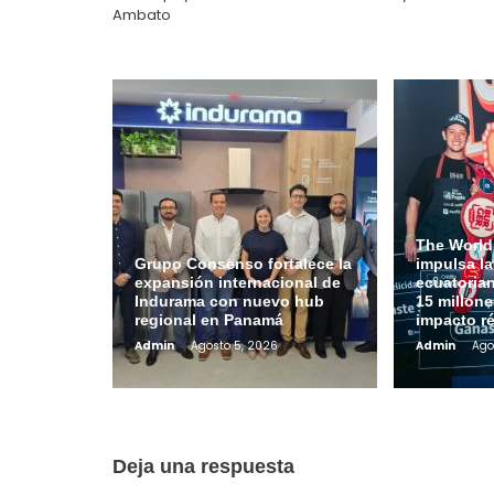
Ambato
The World
Grupo Consenso fortalece la
impulsa l
expansión internacional de
ecuatoria
Indurama con nuevo hub
15 millone
regional en Panamá
impacto r
Admin
Agosto 5, 2026
Admin
Ago
Deja una respuesta