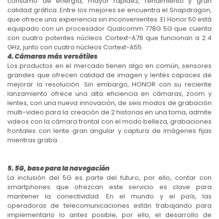
consumo de energía, mayor rapidez, rendimiento y gran
calidad gráfica. Entre los mejores se encuentra el Snapdragon,
que ofrece una experiencia sin inconvenientes. El Honor 50 está
equipado con un procesador Qualcomm 778G 5G que cuenta
con cuatro potentes núcleos Cortext-A78 que funcionan a 2.4
GHz, junto con cuatro núcleos Cortext-A55.
4. Cámaras más versátiles
Los productos en el mercado tienen algo en común, sensores
grandes que ofrecen calidad de imagen y lentes capaces de
mejorar la resolución. Sin embargo, HONOR con su reciente
lanzamiento ofrece una alta eficiencia en cámaras, zoom y
lentes, con una nueva innovación, de seis modos de grabación
multi-video para la creación de 2 historias en una toma, admite
videos con la cámara frontal con el modo belleza, grabaciones
frontales con lente gran angular y captura de imágenes fijas
mientras graba.
5. 5G, base para la navegación
La inclusión del 5G es parte del futuro, por ello, contar con
smartphones que ofrezcan este servicio es clave para
mantener la conectividad. En el mundo y el país, las
operadoras de telecomunicaciones están trabajando para
implementarlo lo antes posible, por ello, el desarrollo de