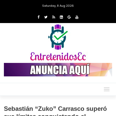
Saturday, 8 Aug 2026
Togg
navig
Sebastián “Zuko” Carrasco superó