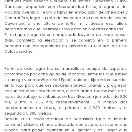
¡Una vez más desafió y superó sus límites! Sebastián «Zuko»
Carrasco, deportista con discapacidad física, integrante del
Movistar Aventura Team y también embajador de Chevrolet y
General Tire, logró su reto de ascender a la cumbre del volcán
Cayambe, a una altura de 5.790 m y desde esa altura
demostrarnos que los límites solo están en nuestras cabezas.
Es así que, luego de un complicado trayecto de tres intensos
días, completó la elevación y se convirtió en la primera
persona con discapacidad en alcanzar la cumbre de este
Coloso andino.
Parte de este logro fue su maravilloso equipo de expertos,
conformado por ocho guías de montaña, entre los que estuvo
su amigo y compañero Karl Egloff, quienes fijaron las cuerdas
en la ruta para que así Sebastián pueda jalarlas y progresar,
con un esfuerzo sobrehumano, cuesta arriba. Fueron más de 21
horas de trabajo, distribuidas en tres días, con jornadas de 6:30
hrs, 9 hrs, y 7:35 hrs, respectivamente. Ello incluyó dos
campamentos de altura, el primero a 4,940 metros y el
segundo a 5,360 metros.
Debido a la lesión medular de Sebastián (que le impide
caminar) utilizó un trineo adaptado con esquís, así como una
wincha para poder avanzar en el glaciar y así llegar a la