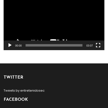
de
vídeo
00:00
03:07
TWITTER
Tweets by entretenidosec
FACEBOOK