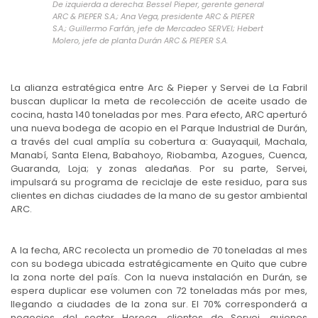
De izquierda a derecha: Bessel Pieper, gerente general
ARC & PIEPER S.A.; Ana Vega, presidente ARC & PIEPER
S.A.; Guillermo Farfán, jefe de Mercadeo SERVEI; Hebert
Molero, jefe de planta Durán ARC & PIEPER S.A.
La alianza estratégica entre Arc & Pieper y Servei de La Fabril
buscan duplicar la meta de recolección de aceite usado de
cocina, hasta 140 toneladas por mes. Para efecto, ARC aperturó
una nueva bodega de acopio en el Parque Industrial de Durán,
a través del cual amplía su cobertura a: Guayaquil, Machala,
Manabí, Santa Elena, Babahoyo, Riobamba, Azogues, Cuenca,
Guaranda, Loja; y zonas aledañas. Por su parte, Servei,
impulsará su programa de reciclaje de este residuo, para sus
clientes en dichas ciudades de la mano de su gestor ambiental
ARC.
A la fecha, ARC recolecta un promedio de 70 toneladas al mes
con su bodega ubicada estratégicamente en Quito que cubre
la zona norte del país. Con la nueva instalación en Durán, se
espera duplicar ese volumen con 72 toneladas más por mes,
llegando a ciudades de la zona sur. El 70% corresponderá a
negocios del sector Horeca, clientes de Servei, quienes