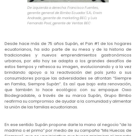
De izquierda a derecha: Francisco Fuentes,
gerente general de Bimbo Ecuador S.A.; Erwin
Andrade, gerente de marketing BEC; y Luis
Fernando Pool, gerente de Ventas BEC
Desde hace más de 75 años Supán, el Pan #1 de los hogares
ecuatorianos, ha sido parte de su mesa y de la historia de
tradicionales y nuevos emprendimientos gastronómicos
urbanos, por ello hoy se adapta a los grandes desafíos de
estos tiempos y refresca su imagen, evolucionando y a la vez
brindando apoyo a la reactivación del país junto a sus
consumidores porque las adversidades se afrontan “Siempre
en Familia, Siempre Supán”. Es así que bajo esta renovación,
que también lo hace ecológico con su empaque Oxxo
Biodegradable, a través de su marca Supán, Grupo Bimbo
reafirma su compromiso de ayudar a la comunidad y alimentar
la unión de las familias ecuatorianas.
En ese sentido Supán propone darle la mano al negocio “de la
madrina o el primo” por medio de su campaña “Mis Huecas de