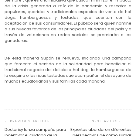
Siempre”, que es una iniciativa que busca minimizar el impacto
de la crisis generada a raíz de la pandemia y rescatar a
populares, queridos y tradicionales espacios de venta de hot
dogs, hamburguesas y tostadas, que cuentan con la
aceptación de sus consumidores. El público será quien nomine
a sus huecas favoritas de las principales ciudades del país y a
través de votaciones en redes sociales se premiarán a las
ganadoras.
De esta manera Supán se renueva, iniciando una campaña
que fomenta el sentido de la solidaridad para beneficiar al
tradicional negocio del delicioso hot dog, la hamburguesa de
la esquina o las ricas tostadas que acompañan el desayuno de
muchos ecuatorianos y sus familias cada mañana.
Navegación
de
entradas
Doctorisy lanza campaña para
Expertos abordaron diferentes
incentivar el cuidado de la
perspectivas de cómo sumar