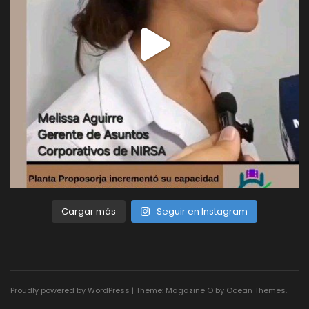
Cargar más
Seguir en Instagram
Proudly powered by WordPress
|
Theme: Magazine O by
Ocean Themes
.