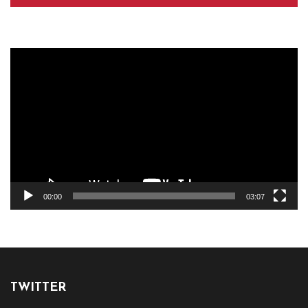
Reproductor
de
vídeo
00:00
03:07
TWITTER