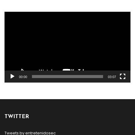
Reproductor
de
vídeo
00:00
03:07
TWITTER
Tweets by entretenidosec