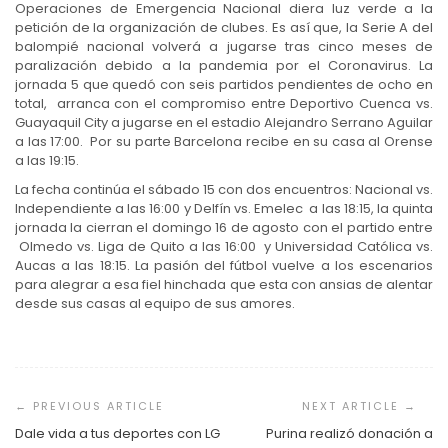
Operaciones de Emergencia Nacional diera luz verde a la
petición de la organización de clubes. Es así que, la Serie A del
balompié nacional volverá a jugarse tras cinco meses de
paralización debido a la pandemia por el Coronavirus. La
jornada 5 que quedó con seis partidos pendientes de ocho en
total, arranca con el compromiso entre Deportivo Cuenca vs.
Guayaquil City a jugarse en el estadio Alejandro Serrano Aguilar
a las 17:00. Por su parte Barcelona recibe en su casa al Orense
a las 19:15.
La fecha continúa el sábado 15 con dos encuentros: Nacional vs.
Independiente a las 16:00 y Delfín vs. Emelec a las 18:15, la quinta
jornada la cierran el domingo 16 de agosto con el partido entre
Olmedo vs. Liga de Quito a las 16:00 y Universidad Católica vs.
Aucas a las 18:15. La pasión del fútbol vuelve a los escenarios
para alegrar a esa fiel hinchada que esta con ansias de alentar
desde sus casas al equipo de sus amores.
Navegación
de
entradas
Dale vida a tus deportes con LG
Purina realizó donación a