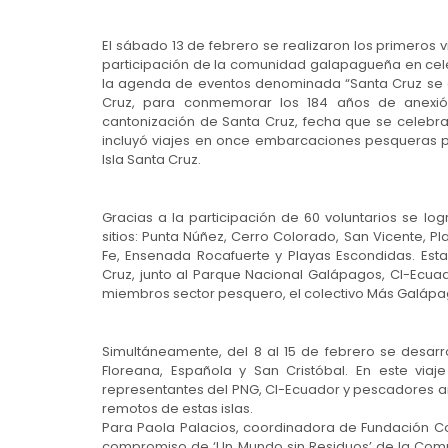
El sábado 13 de febrero se realizaron los primeros vi
participación de la comunidad galapagueña en celeb
la agenda de eventos denominada “Santa Cruz se c
Cruz, para conmemorar los 184 años de anexión
cantonización de Santa Cruz, fecha que se celebra
incluyó viajes en once embarcaciones pesqueras pa
Isla Santa Cruz.
Gracias a la participación de 60 voluntarios se lo
sitios: Punta Núñez, Cerro Colorado, San Vicente, Pla
Fe, Ensenada Rocafuerte y Playas Escondidas. Est
Cruz, junto al Parque Nacional Galápagos, CI-Ecuad
miembros sector pesquero, el colectivo Más Galápag
Simultáneamente, del 8 al 15 de febrero se desarrol
Floreana, Española y San Cristóbal. En este via
representantes del PNG, CI-Ecuador y pescadores ar
remotos de estas islas.
Para Paola Palacios, coordinadora de Fundación Co
compromiso de ‘Un Mundo sin Residuos’ de la Comp