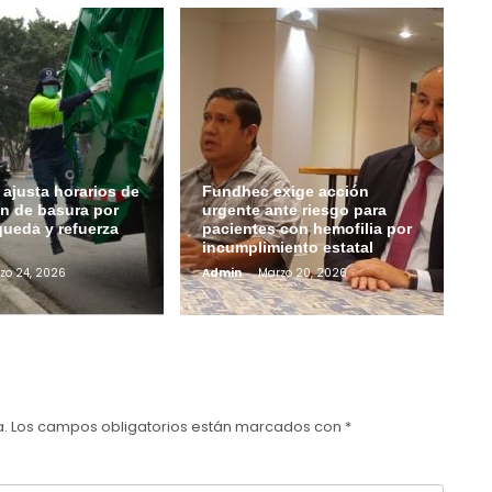
ajusta horarios de
Fundhec exige acción
ón de basura por
urgente ante riesgo para
queda y refuerza
pacientes con hemofilia por
incumplimiento estatal
zo 24, 2026
Admin
Marzo 20, 2026
a.
Los campos obligatorios están marcados con
*