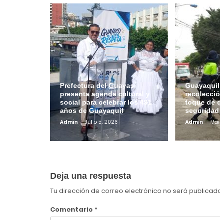
Prefectura del Guayas
Guayaquil 
presenta agenda cultural y
recolecci
social para celebrar los 491
toque de 
años de Guayaquil
seguridad
Admin
Julio 5, 2026
Admin
Mar
Deja una respuesta
Tu dirección de correo electrónico no será publicad
Comentario
*