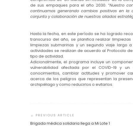
de sus empaques para el año 2030. “
Nuestro co
continuamos generando cambios positivos en la c
conjunto y colaboración de nuestros aliados estratég
Hasta la fecha, en este período se ha logrado reco
transcurso del año, se planifica realizar limpieza
limpiezas submarinas y un segundo viaje largo a
actividades se realizan de acuerdo al Protocolo 
tipo de actividad.
Adicionalmente, el programa incluye un componen
vulnerabilidad afectada por el COVID-19 y u
conocimientos, cambiar actitudes y promover c
acerca de los peligros que representan la prese
archipiélago y como reducirlos o evitarlos.
Navegación
de
entradas
Brigada médica solidaria llega a Mi Lote 1