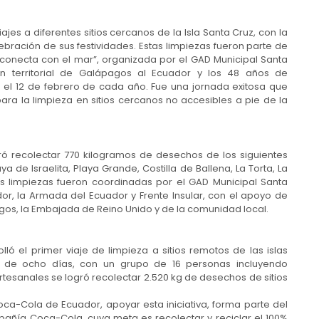
ajes a diferentes sitios cercanos de la Isla Santa Cruz, con la
ración de sus festividades. Estas limpiezas fueron parte de
onecta con el mar”, organizada por el GAD Municipal Santa
 territorial de Galápagos al Ecuador y los 48 años de
 el 12 de febrero de cada año. Fue una jornada exitosa que
ra la limpieza en sitios cercanos no accesibles a pie de la
gró recolectar 770 kilogramos de desechos de los siguientes
ya de Israelita, Playa Grande, Costilla de Ballena, La Torta, La
as limpiezas fueron coordinadas por el GAD Municipal Santa
or, la Armada del Ecuador y Frente Insular, con el apoyo de
os, la Embajada de Reino Unido y de la comunidad local.
ló el primer viaje de limpieza a sitios remotos de las islas
je de ocho días, con un grupo de 16 personas incluyendo
tesanales se logró recolectar 2.520 kg de desechos de sitios
ca-Cola de Ecuador, apoyar esta iniciativa, forma parte del
añía Coca-Cola, cuya meta es recolectar y reciclar el 100%