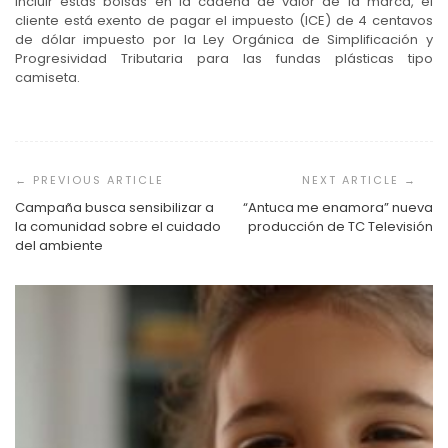
incluir estas bolsas en la cadena de valor de la marca, el
cliente está exento de pagar el impuesto (ICE) de 4 centavos
de dólar impuesto por la Ley Orgánica de Simplificación y
Progresividad Tributaria para las fundas plásticas tipo
camiseta.
Navegación
de
entradas
Campaña busca sensibilizar a
“Antuca me enamora” nueva
la comunidad sobre el cuidado
producción de TC Televisión
del ambiente