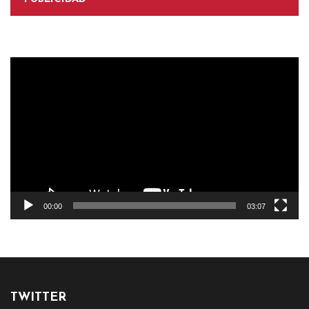
Reproductor
de
vídeo
00:00
03:07
TWITTER