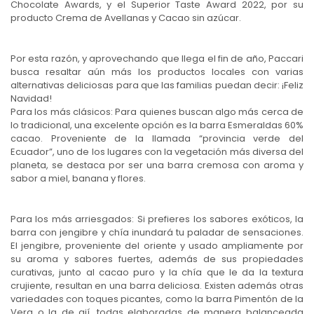
Chocolate Awards, y el Superior Taste Award 2022, por su
producto Crema de Avellanas y Cacao sin azúcar.
Por esta razón, y aprovechando que llega el fin de año, Paccari
busca resaltar aún más los productos locales con varias
alternativas deliciosas para que las familias puedan decir: ¡Feliz
Navidad!
Para los más clásicos: Para quienes buscan algo más cerca de
lo tradicional, una excelente opción es la barra Esmeraldas 60%
cacao. Proveniente de la llamada “provincia verde del
Ecuador”, uno de los lugares con la vegetación más diversa del
planeta, se destaca por ser una barra cremosa con aroma y
sabor a miel, banana y flores.
Para los más arriesgados: Si prefieres los sabores exóticos, la
barra con jengibre y chía inundará tu paladar de sensaciones.
El jengibre, proveniente del oriente y usado ampliamente por
su aroma y sabores fuertes, además de sus propiedades
curativas, junto al cacao puro y la chía que le da la textura
crujiente, resultan en una barra deliciosa. Existen además otras
variedades con toques picantes, como la barra Pimentón de la
Vera o la de ají, todas elaboradas de manera balanceada